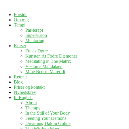
Forside
Om mig
Terapi
Par-terapi
Supervision
Mentoring
Kurser
Frejas Døtre
Kunsten At Fodre Dæmoner
Meditating in The Matrix
Visdoms Mandalaen
Mine Bedste Mareridt
Retreat
Blog
Priser og kontakt
Nyhedsbrev
In English
About
Therapy
In the Still of Your Body
Feeding Your Demons
Dreaming Dakini Online
The Wisdom Mandala