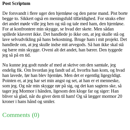
Post Scriptum
De forsvandt i flere uger den hjemløse og den pæne mand. Pist borte
begge to. Sikkert også en meningsfuld tilfældighed. For straks efter
det andet møde ville jeg hen og stå og tale med ham, den hjemløse.
For at konfrontere min skygge, se hvad der skete. Men sådan
spillede klaveret ikke. Det handlede jo ikke om, at jeg skulle stå og
lave selvudvikling på hans bekostning. Bruge ham i mit projekt. Det
handlede om, at jeg skulle indse mit arvegods. Så han ikke skal stå
og bære min skygge. Oveni alt det andet, han bærer. Den tyggede
jeg så på en tid.
Nu kunne jeg godt runde af med at skrive om den samtale, jeg
endelig fik. Om hvordan jeg fandt ud af, hvorfra han kom, og hvad
han lavede, før han blev hjemløs. Men det er egentlig ligegyldigt.
Pointen er, at jeg har set min angst og set, at han er et menneske,
som jeg. Og når min skygge rør på sig, og det kan sagtens ske, så
tager jeg Mormor i hånden, ligesom den kloge far og siger: Han
bliver så glad, når du giver dem til ham! Og så lægger mormor 20
kroner i hans hånd og smiler.
Comments
(0)