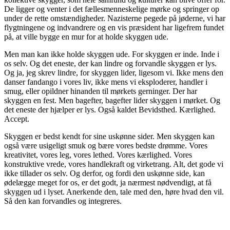
De ligger og venter i det fællesmenneskelige mørke og springer op
under de rette omstændigheder. Nazisterne pegede på jøderne, vi har
flygtningene og indvandrere og en vis præsident har ligefrem fundet
på, at ville bygge en mur for at holde skyggen ude.
Men man kan ikke holde skyggen ude. For skyggen er inde. Inde i
os selv. Og det eneste, der kan lindre og forvandle skyggen er lys.
Og ja, jeg skrev lindre, for skyggen lider, ligesom vi. Ikke mens den
danser fandango i vores liv, ikke mens vi eksploderer, handler i
smug, eller opildner hinanden til mørkets gerninger. Der har
skyggen en fest. Men bagefter, bagefter lider skyggen i mørket. Og
det eneste der hjælper er lys. Også kaldet Bevidsthed. Kærlighed.
Accept.
Skyggen er bedst kendt for sine uskønne sider. Men skyggen kan
også være usigeligt smuk og bære vores bedste drømme. Vores
kreativitet, vores leg, vores lethed. Vores kærlighed. Vores
konstruktive vrede, vores handlekraft og virketrang. Alt, det gode vi
ikke tillader os selv. Og derfor, og fordi den uskønne side, kan
ødelægge meget for os, er det godt, ja nærmest nødvendigt, at få
skyggen ud i lyset. Anerkende den, tale med den, høre hvad den vil.
Så den kan forvandles og integreres.