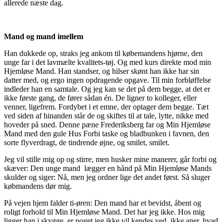
allerede næste dag.
Mand og mand imellem
Han dukkede op, straks jeg ankom til købemandens hjørne, den
unge far i det lavmælte kvalitets-tøj. Og med kurs direkte mod min
Hjemløse Mand. Han standser, og hilser skønt han ikke har sin
datter med, og ergo ingen opdragende opgave. Til min forbløffelse
indleder han en samtale. Og jeg kan se det på dem begge, at det er
ikke første gang, de fører sådan én. De ligner to kolleger, eller
venner, ligefrem. Fordybet i et emne, der optager dem begge. Tæt
ved siden af hinanden står de og skiftes til at tale, lytte, nikke med
hoveder på sned. Denne pæne Frederiksberg far og Min Hjemløse
Mand med den gule Hus Forbi taske og bladbunken i favnen, den
sorte flyverdragt, de tindrende øjne, og smilet, smilet.
Jeg vil stille mig op og stirre, men husker mine manerer, går forbi og
skæver: Den unge mand
lægger en hånd på Min Hjemløse Mands
skulder og siger: Nå, men jeg ordner lige det andet først. Så sluger
købmandens dør mig.
På vejen hjem falder ti-øren: Den mand har et bevidst, åbent og
roligt forhold til Min Hjemløse Mand. Det har jeg ikke. Hos mig
ligger han i skygge, er noget jeg ikke vil kendes ved, ikke aner, hvad