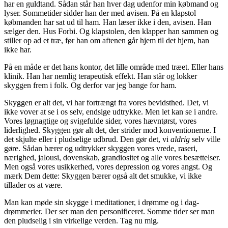
har en guldtand. Sådan står han hver dag udenfor min købmand og
lyser. Sommetider sidder han der med avisen. På en klapstol
købmanden har sat ud til ham. Han læser ikke i den, avisen. Han
sælger den. Hus Forbi. Og klapstolen, den klapper han sammen og
stiller op ad et træ, før han om aftenen går hjem til det hjem, han
ikke har.
På en måde er det hans kontor, det lille område med træet. Eller hans
klinik. Han har nemlig terapeutisk effekt. Han står og lokker
skyggen frem i folk. Og derfor var jeg bange for ham.
Skyggen er alt det, vi har fortrængt fra vores bevidsthed. Det, vi
ikke vover at se i os selv, endsige udtrykke. Men let kan se i andre.
Vores løgnagtige og svigefulde sider, vores hævntørst, vores
liderlighed. Skyggen gør alt det, der strider mod konventionerne. I
det skjulte eller i pludselige udbrud. Den gør det, vi
aldrig
selv
ville
gøre. Sådan bærer og udtrykker skyggen vores vrede, raseri,
nærighed, jalousi, dovenskab, grandiositet og alle vores besættelser.
Men også vores usikkerhed, vores depression og vores angst. Og
mærk Dem dette: Skyggen bærer også alt det smukke, vi ikke
tillader os at være.
Man kan møde sin skygge i meditationer, i drømme og i dag-
drømmerier. Der ser man den personificeret. Somme tider ser man
den pludselig i sin virkelige verden. Tag nu mig.