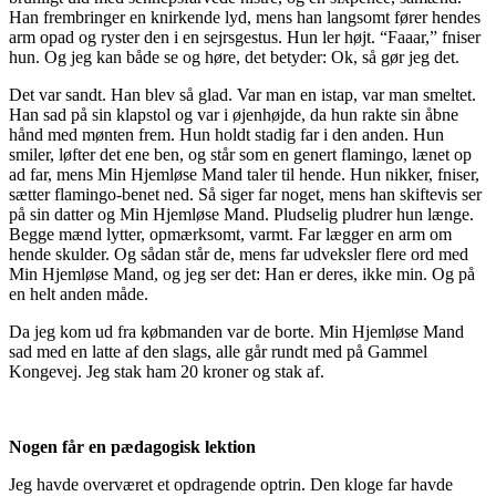
Han frembringer en knirkende lyd, mens han langsomt fører hendes
arm opad og ryster den i en sejrsgestus. Hun ler højt. “Faaar,” fniser
hun. Og jeg kan både se og høre, det betyder: Ok, så gør jeg det.
Det var sandt. Han blev så glad. Var man en istap, var man smeltet.
Han sad på sin klapstol og var i øjenhøjde, da hun rakte sin åbne
hånd med mønten frem. Hun holdt stadig far i den anden. Hun
smiler, løfter det ene ben, og står som en genert flamingo, lænet op
ad far, mens Min Hjemløse Mand taler til hende. Hun nikker, fniser,
sætter flamingo-benet ned. Så siger far noget, mens han skiftevis ser
på sin datter og Min Hjemløse Mand. Pludselig pludrer hun længe.
Begge mænd lytter, opmærksomt, varmt. Far lægger en arm om
hende skulder. Og sådan står de, mens far udveksler flere ord med
Min Hjemløse Mand, og jeg ser det: Han er deres, ikke min. Og på
en helt anden måde.
Da jeg kom ud fra købmanden var de borte. Min Hjemløse Mand
sad med en latte af den slags, alle går rundt med på Gammel
Kongevej. Jeg stak ham 20 kroner og stak af.
Nogen får en pædagogisk lektion
Jeg havde overværet et opdragende optrin. Den kloge far havde