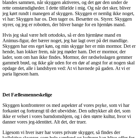
blandes sammen, når skyggen aktiveres, og det gør den under de
rette omstændigheder. I dette tilfælde i mig. Og når det sker, bliver
jeg kørt rundt i manegen af skyggen. Skyggen er nemlig ikke noget,
vi har: Skyggen har os. Den tager os. Besætter os. Styrer. Skyggen
styrer, og jeg er robotten, der bliver bange for en hjemløs mand.
Hvis jeg skal være helt ortodoks, så er den hjemløse mand en
Animus-figur, der bærer noget, jeg har lagt over på det mandlige.
Skyggen har ens eget køn, og min skygge her er min mormor. Det er
hende, han lokker frem, når jeg møder ham. Det er mormor, der
lader, som om han ikke findes. Mormor, der rædselsslagen gemmer
gammelt brød, og ikke går uden for en dør af angst for at nogen skal
opdage det, alle i landsbyen ved: At vi havnede på gaden. At vi er
paria ligesom ham.
Det Fællesmenneskelige
Skyggen konfronterer os med aspekter af vores psyke, som vi har
forkastet og fortrængt til det ubevidste. Den udtrykker alt det, som
ikke er velset i vores barndomshjem, og i den større kultur, hvor vi
danner vores jeg-identitet. Alt det, der truer.
Ligesom vi hver især har vores private skygger, så findes der
kollektive skygger, som hele samfund og kulturer kan blive offer for.