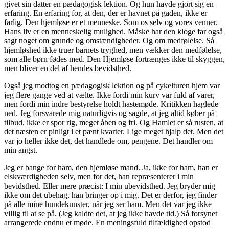
givet sin datter en pædagogisk lektion. Og hun havde gjort sig en
erfaring. En erfaring for, at den, der er havnet på gaden, ikke er
farlig. Den hjemløse er et menneske. Som os selv og vores venner.
Hans liv er en menneskelig mulighed. Måske har den kloge far også
sagt noget om grunde og omstændigheder. Og om medfølelse. Så
hjemløshed ikke truer barnets tryghed, men vækker den medfølelse,
som alle børn fødes med. Den Hjemløse fortrænges ikke til skyggen,
men bliver en del af hendes bevidsthed.
Også jeg modtog en pædagogisk lektion og på cykelturen hjem var
jeg flere gange ved at vælte. Ikke fordi min kurv var fuld af varer,
men fordi min indre bestyrelse holdt hastemøde. Kritikken haglede
ned. Jeg forsvarede mig naturligvis og sagde, at jeg altid køber på
tilbud, ikke er spor rig, meget åben og fri. Og Hamlet er så rusten, at
det næsten er pinligt i et pænt kvarter. Lige meget hjalp det. Men det
var jo heller ikke det, det handlede om, pengene. Det handler om
min angst.
Jeg er bange for ham, den hjemløse mand. Ja, ikke for ham, han er
elskværdigheden selv, men for det, han repræsenterer i min
bevidsthed. Eller mere præcist: I min ubevidsthed. Jeg bryder mig
ikke om det ubehag, han bringer op i mig. Det er derfor, jeg finder
på alle mine hundekunster, når jeg ser ham. Men det var jeg ikke
villig til at se på. (Jeg kaldte det, at jeg ikke havde tid.) Så forsynet
arrangerede endnu et møde. En meningsfuld tilfældighed opstod