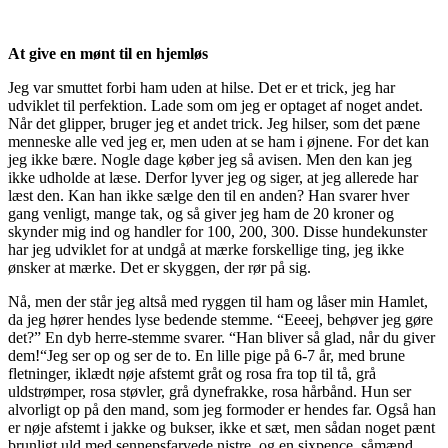
At give en mønt til en hjemløs
Jeg var smuttet forbi ham uden at hilse. Det er et trick, jeg har
udviklet til perfektion. Lade som om jeg er optaget af noget andet.
Når det glipper, bruger jeg et andet trick. Jeg hilser, som det pæne
menneske alle ved jeg er, men uden at se ham i øjnene. For det kan
jeg ikke bære. Nogle dage køber jeg så avisen. Men den kan jeg
ikke udholde at læse. Derfor lyver jeg og siger, at jeg allerede har
læst den. Kan han ikke sælge den til en anden? Han svarer hver
gang venligt, mange tak, og så giver jeg ham de 20 kroner og
skynder mig ind og handler for 100, 200, 300. Disse hundekunster
har jeg udviklet for at undgå at mærke forskellige ting, jeg ikke
ønsker at mærke. Det er skyggen, der rør på sig.
Nå, men der står jeg altså med ryggen til ham og låser min Hamlet,
da jeg hører hendes lyse bedende stemme. “Eeeej, behøver jeg gøre
det?” En dyb herre-stemme svarer. “Han bliver så glad, når du giver
dem!“Jeg ser op og ser de to. En lille pige på 6-7 år, med brune
fletninger, iklædt nøje afstemt gråt og rosa fra top til tå, grå
uldstrømper, rosa støvler, grå dynefrakke, rosa hårbånd. Hun ser
alvorligt op på den mand, som jeg formoder er hendes far. Også han
er nøje afstemt i jakke og bukser, ikke et sæt, men sådan noget pænt
brunligt uld med sennepsfarvede nistre, og en sixpence, såmænd.